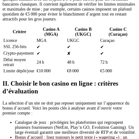
bancaires classiques. Il convient également de vérifier les limites minimales
et maximales de mise ; par exemple, certains casinos imposent un plafond
quotidien de €5 000 pour éviter le blanchiment d’argent tout en restant
attractifs pour les gros joueurs.
Casino A
Casino B
Casino C
Critère
(MGA)
(UKGC)
(Curaçao)
Licence
MGA
UKGC
Curaçao
SSL 256‑bits
✔︎
✔︎
✔︎
Crypto‑payement
✔︎
✘
✔︎
Délai moyen
24 h
48 h
72 h
retrait
Limite dépôt/jour
€10 000
€8 000
€5 000
II. Choisir le bon casino en ligne : critères
d’évaluation
La sélection d’un site ne doit pas reposer uniquement sur l’apparence du
bonus d’accueil. Voici les points clés à analyser avant d’ouvrir votre
premier compte :
Catalogue de jeux : privilégiez les plateformes qui regroupent
plusieurs fournisseurs (NetEnt, Play’n GO, Evolution Gaming). Un
large éventail garantit une meilleure diversité de RTP et de volatilité.
Bonus d’accueil : lisez toujours le petit texte (« wagering ») ; un