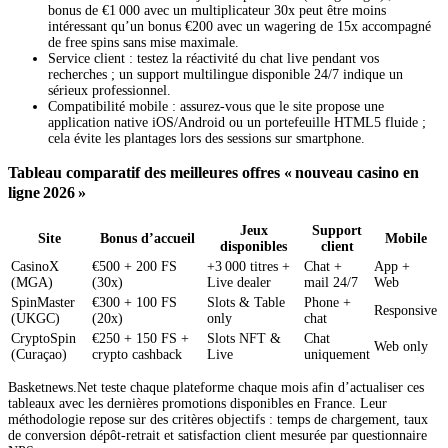
bonus de €1 000 avec un multiplicateur 30x peut être moins
intéressant qu’un bonus €200 avec un wagering de 15x accompagné
de free spins sans mise maximale.
Service client : testez la réactivité du chat live pendant vos
recherches ; un support multilingue disponible 24/7 indique un
sérieux professionnel.
Compatibilité mobile : assurez‑vous que le site propose une
application native iOS/Android ou un portefeuille HTML5 fluide ;
cela évite les plantages lors des sessions sur smartphone.
Tableau comparatif des meilleures offres « nouveau casino en
ligne 2026 »
Jeux
Support
Site
Bonus d’accueil
Mobile
disponibles
client
CasinoX
€500 + 200 FS
+3 000 titres +
Chat +
App +
(MGA)
(30x)
Live dealer
mail 24/7
Web
SpinMaster
€300 + 100 FS
Slots & Table
Phone +
Responsive
(UKGC)
(20x)
only
chat
CryptoSpin
€250 + 150 FS +
Slots NFT &
Chat
Web only
(Curaçao)
crypto cashback
Live
uniquement
Basketnews.Net teste chaque plateforme chaque mois afin d’actualiser ces
tableaux avec les dernières promotions disponibles en France. Leur
méthodologie repose sur des critères objectifs : temps de chargement, taux
de conversion dépôt‑retrait et satisfaction client mesurée par questionnaire