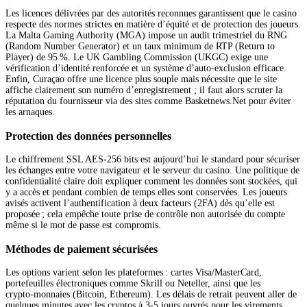
Les licences délivrées par des autorités reconnues garantissent que le casino
respecte des normes strictes en matière d’équité et de protection des joueurs.
La Malta Gaming Authority (MGA) impose un audit trimestriel du RNG
(Random Number Generator) et un taux minimum de RTP (Return to
Player) de 95 %. Le UK Gambling Commission (UKGC) exige une
vérification d’identité renforcée et un système d’auto‑exclusion efficace.
Enfin, Curaçao offre une licence plus souple mais nécessite que le site
affiche clairement son numéro d’enregistrement ; il faut alors scruter la
réputation du fournisseur via des sites comme Basketnews.Net pour éviter
les arnaques.
Protection des données personnelles
Le chiffrement SSL AES‑256 bits est aujourd’hui le standard pour sécuriser
les échanges entre votre navigateur et le serveur du casino. Une politique de
confidentialité claire doit expliquer comment les données sont stockées, qui
y a accès et pendant combien de temps elles sont conservées. Les joueurs
avisés activent l’authentification à deux facteurs (2FA) dès qu’elle est
proposée ; cela empêche toute prise de contrôle non autorisée du compte
même si le mot de passe est compromis.
Méthodes de paiement sécurisées
Les options varient selon les plateformes : cartes Visa/MasterCard,
portefeuilles électroniques comme Skrill ou Neteller, ainsi que les
crypto‑monnaies (Bitcoin, Ethereum). Les délais de retrait peuvent aller de
quelques minutes avec les cryptos à 3‑5 jours ouvrés pour les virements