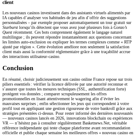
client
Les nouveaux casinos investissent dans des assistants virtuels alimentés par
IA capables d’analyser vos habitudes de jeu afin d’offrir des suggestions
personnalisées – par exemple proposer automatiquement un tour gratuit sur
Starburst
lorsqu’ils détectent que vous avez joué plusieurs fois à
Gonzo’s
Quest
récemment. Ces bots comprennent également le langage naturel
multilingue ; ils peuvent répondre instantanément aux questions concernant
les limites auto‑exclusion ou expliquer les termes complexes comme « RTP
ajusté par région ». Cette évolution améliore non seulement la satisfaction
client mais aussi la conformité réglementaire grâce à une traçabilité accrue
des interactions utilisateur‑casino.
Conclusion
En résumé, choisir judicieusement son casino online France repose sur trois
piliers essentiels : vérifier la licence délivrée par une autorité reconnue et
s’assurer que toutes les mesures techniques (SSL, authentification forte)
protègent vos données ; comparer scrupuleusement les offres
promotionnelles en lisant attentivement le wagering afin d’éviter les
mauvaises surprises ; enfin sélectionner les jeux qui correspondent à votre
profil tout en appliquant une gestion rigoureuse de votre bankroll grâce aux
stratégies présentées ci‑dessus. Pour rester informé des dernières nouveautés
— nouveaux casinos lancés en 2026, innovations blockchain ou expériences
VR — n’hésitez pas à consulter régulièrement Basketnews.Net, véritable
référence indépendante qui teste chaque plateforme avant recommandation
officielle et publie chaque semaine les meilleures offres « nouveau casino en