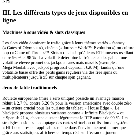
NPS.
III. Les différents types de jeux disponibles en
ligne
Machines à sous vidéo & slots classiques
Les slots vidéo dominent le trafic grâce à leurs thèmes variés – fantasy
(« Gates of Olympus »), cinéma (« Jurassic World™ Evolution ») ou culture
pop (« Game of Thrones™ Slots ») – ainsi qu’à leurs RTP moyens oscillant
entre 96 % et 98 %. La volatilité détermine la fréquence des gains : une
volatilité élevée promet des jackpots rares mais massifs (exemple :
Mega Moolah avec jackpot progressif dépassant €20 M), tandis qu’une
volatilité basse offre des petits gains réguliers via des free spins ou
multiplicateurs jusqu’à x5 sur chaque spin gagnant.
Jeux de table traditionnels
Roulette européenne (mise à zéro unique) possède un avantage maison
réduit à 2,7 %, contre 5,26 % pour la version américaine avec double zéro
– un critère crucial pour les puristes du tableau « House Edge ». Le
blackjack propose plusieurs variantes comme « Infinite Blackjack » ou
« Spanish 21 », chacune ajustant légèrement le RTP autour de 99 %. Les
stratégies basiques – comptage des cartes virtuel ou utilisation du système
« Hi‑Lo » – restent applicables même dans l’environnement numérique
grâce aux statistiques affichées en temps réel sur l’écran du joueur.