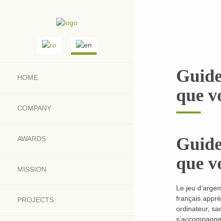
Guide
HOME
que v
COMPANY
Guide
AWARDS
que v
MISSION
Le jeu d’argen
français appré
PROJECTS
ordinateur, sa
s’accompagne t