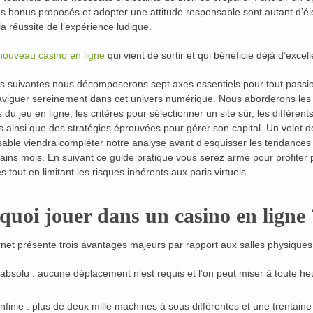
s bonus proposés et adopter une attitude responsable sont autant d’é
la réussite de l’expérience ludique.
nouveau casino en ligne
qui vient de sortir et qui bénéficie déjà d’excell
s suivantes nous décomposerons sept axes essentiels pour tout pass
aviguer sereinement dans cet univers numérique. Nous aborderons les
du jeu en ligne, les critères pour sélectionner un site sûr, les différen
s ainsi que des stratégies éprouvées pour gérer son capital. Un volet dé
sable viendra compléter notre analyse avant d’esquisser les tendance
ains mois. En suivant ce guide pratique vous serez armé pour profiter
s tout en limitant les risques inhérents aux paris virtuels.
quoi jouer dans un casino en ligne 
rnet présente trois avantages majeurs par rapport aux salles physiques
absolu : aucune déplacement n’est requis et l’on peut miser à toute he
infinie : plus de deux mille machines à sous différentes et une trentain