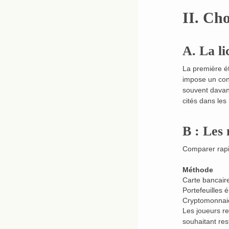
II. Cho
A. La li
La première éta
impose un cont
souvent davan
cités dans les
B : Les
Comparer rapid
Méthode
Carte bancair
Portefeuilles é
Cryptomonnai
Les joueurs re
souhaitant re