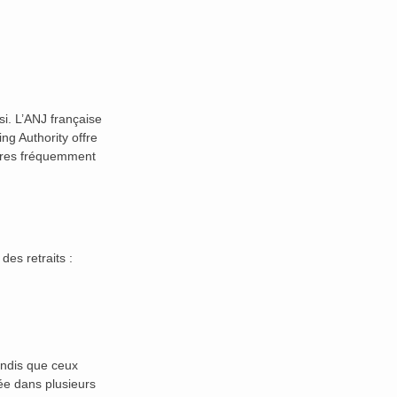
isi. L’ANJ française
ng Authority offre
adres fréquemment
es retraits :
tandis que ceux
ée dans plusieurs