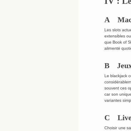
IV : Le
A Machi
Les slots act
extensibles ou 
que Book of Sh
alimenté quot
B Jeux 
Le blackjack 
considérableme
souvent ces op
car son uniqu
variantes sim
C Live 
Choisir une sal