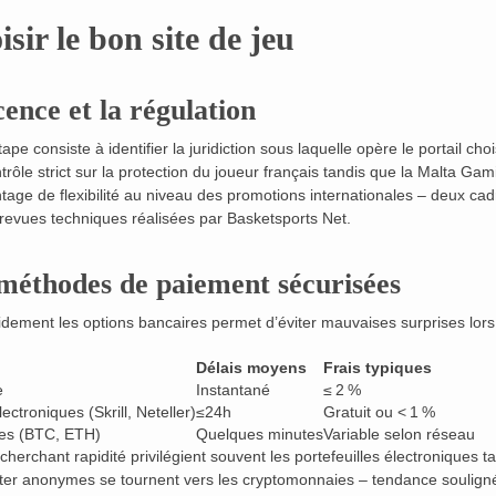
isir le bon site de jeu
cence et la régulation
pe consiste à identifier la juridiction sous laquelle opère le portail cho
rôle strict sur la protection du joueur français tandis que la Malta Gami
tage de flexibilité au niveau des promotions internationales – deux c
 revues techniques réalisées par Basketsports Net.
 méthodes de paiement sécurisées
ement les options bancaires permet d’éviter mauvaises surprises lors d
Délais moyens
Frais typiques
e
Instantané
≤ 2 %
lectroniques (Skrill, Neteller)
≤24h
Gratuit ou < 1 %
es (BTC, ETH)
Quelques minutes
Variable selon réseau
cherchant rapidité privilégient souvent les portefeuilles électroniques 
ster anonymes se tournent vers les cryptomonnaies – tendance soulign