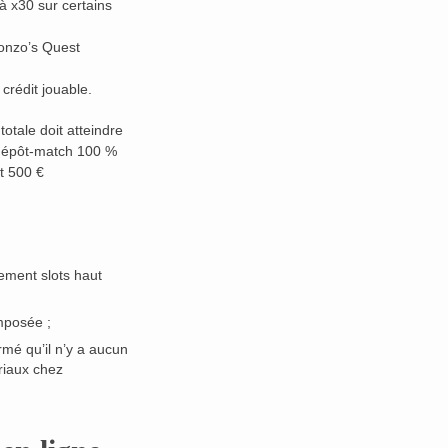
 à x30 sur certains
Gonzo’s Quest
crédit jouable.
otale doit atteindre
s dépôt‑match 100 %
t 500 €
lement slots haut
imposée ;
rmé qu’il n’y a aucun
oriaux chez