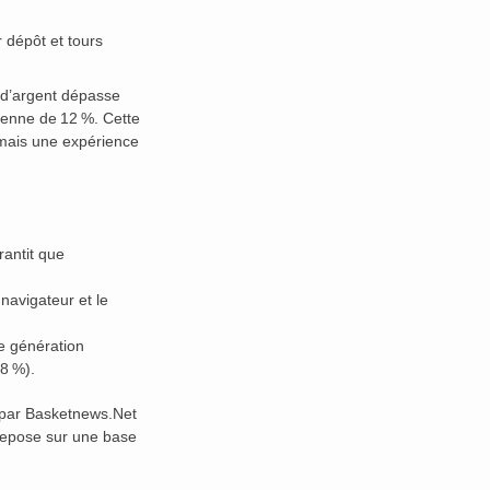
 dépôt et tours
 d’argent dépasse
yenne de 12 %. Cette
mais une expérience
rantit que
navigateur et le
e génération
8 %).
t par Basketnews.Net
repose sur une base