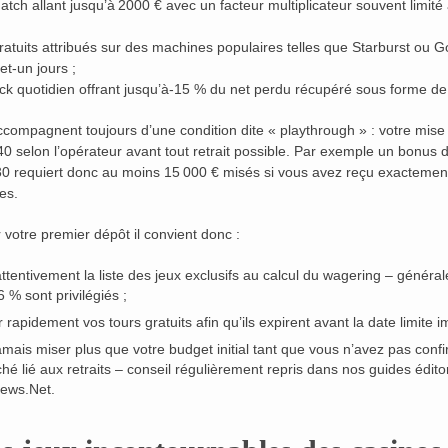
atch allant jusqu’à 2000 € avec un facteur multiplicateur souvent limité
gratuits attribués sur des machines populaires telles que Starburst ou 
et‑un jours ;
ck quotidien offrant jusqu’à‑15 % du net perdu récupéré sous forme de 
ccompagnent toujours d’une condition dite « playthrough » : votre mise t
40 selon l’opérateur avant tout retrait possible. Par exemple un bonu
30 requiert donc au moins 15 000 € misés si vous avez reçu exactemen
es.
 votre premier dépôt il convient donc :
attentivement la liste des jeux exclusifs au calcul du wagering – généra
% sont privilégiés ;
er rapidement vos tours gratuits afin qu’ils expirent avant la date limite 
mais miser plus que votre budget initial tant que vous n’avez pas confi
ché lié aux retraits – conseil régulièrement repris dans nos guides édit
ews.Net.