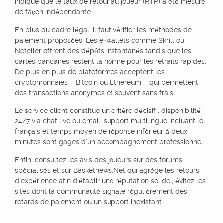
indique que le taux de retour au joueur (RTP) a été mesuré
de façon indépendante.
En plus du cadre légal, il faut vérifier les méthodes de
paiement proposées. Les e‑wallets comme Skrill ou
Neteller offrent des dépôts instantanés tandis que les
cartes bancaires restent la norme pour les retraits rapides.
De plus en plus de plateformes acceptent les
cryptomonnaies – Bitcoin ou Ethereum – qui permettent
des transactions anonymes et souvent sans frais.
Le service client constitue un critère décisif : disponibilité
24/7 via chat live ou email, support multilingue incluant le
français et temps moyen de réponse inférieur à deux
minutes sont gages d’un accompagnement professionnel.
Enfin, consultez les avis des joueurs sur des forums
spécialisés et sur Basketnews.Net qui agrège les retours
d’expérience afin d’établir une réputation solide ; évitez les
sites dont la communauté signale régulièrement des
retards de paiement ou un support inexistant.