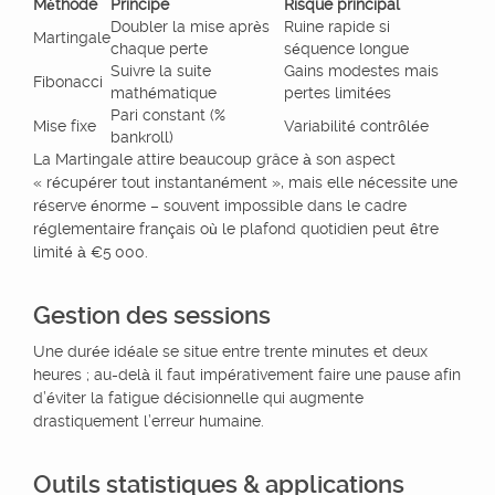
Méthode
Principe
Risque principal
Doubler la mise après
Ruine rapide si
Martingale
chaque perte
séquence longue
Suivre la suite
Gains modestes mais
Fibonacci
mathématique
pertes limitées
Pari constant (%
Mise fixe
Variabilité contrôlée
bankroll)
La Martingale attire beaucoup grâce à son aspect
« récupérer tout instantanément », mais elle nécessite une
réserve énorme – souvent impossible dans le cadre
réglementaire français où le plafond quotidien peut être
limité à €5 000.
Gestion des sessions
Une durée idéale se situe entre trente minutes et deux
heures ; au-delà il faut impérativement faire une pause afin
d’éviter la fatigue décisionnelle qui augmente
drastiquement l’erreur humaine.
Outils statistiques & applications