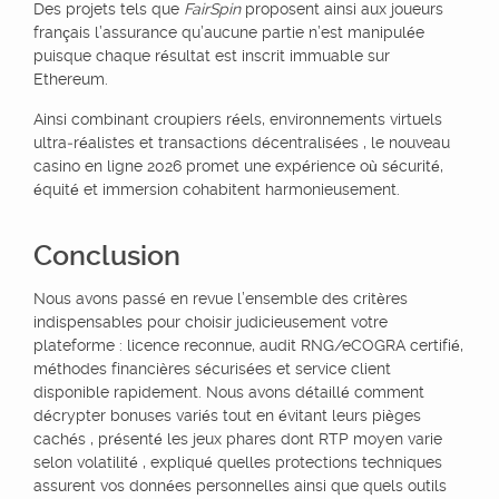
Des projets tels que
FairSpin
proposent ainsi aux joueurs
français l’assurance qu’aucune partie n’est manipulée
puisque chaque résultat est inscrit immuable sur
Ethereum.
Ainsi combinant croupiers réels, environnements virtuels
ultra‑réalistes et transactions décentralisées , le nouveau
casino en ligne 2026 promet une expérience où sécurité,
équité et immersion cohabitent harmonieusement.
Conclusion
Nous avons passé en revue l’ensemble des critères
indispensables pour choisir judicieusement votre
plateforme : licence reconnue, audit RNG/eCOGRA certifié,
méthodes financières sécurisées et service client
disponible rapidement. Nous avons détaillé comment
décrypter bonuses variés tout en évitant leurs pièges
cachés , présenté les jeux phares dont RTP moyen varie
selon volatilité , expliqué quelles protections techniques
assurent vos données personnelles ainsi que quels outils