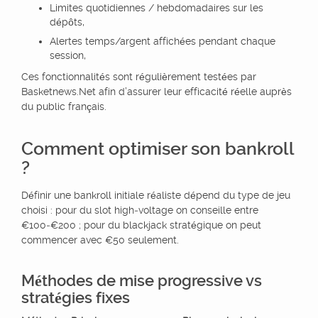
Limites quotidiennes / hebdomadaires sur les
dépôts,
Alertes temps/argent affichées pendant chaque
session,
Ces fonctionnalités sont régulièrement testées par
Basketnews.Net afin d’assurer leur efficacité réelle auprès
du public français.
Comment optimiser son bankroll
?
Définir une bankroll initiale réaliste dépend du type de jeu
choisi : pour du slot high‑voltage on conseille entre
€100‑€200 ; pour du blackjack stratégique on peut
commencer avec €50 seulement.
Méthodes de mise progressive vs
stratégies fixes