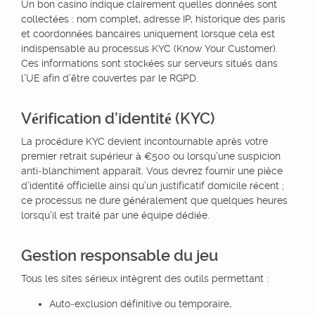
Un bon casino indique clairement quelles données sont
collectées : nom complet, adresse IP, historique des paris
et coordonnées bancaires uniquement lorsque cela est
indispensable au processus KYC (Know Your Customer).
Ces informations sont stockées sur serveurs situés dans
l’UE afin d’être couvertes par le RGPD.
Vérification d’identité (KYC)
La procédure KYC devient incontournable après votre
premier retrait supérieur à €500 ou lorsqu’une suspicion
anti‑blanchiment apparaît. Vous devrez fournir une pièce
d’identité officielle ainsi qu’un justificatif domicile récent ;
ce processus ne dure généralement que quelques heures
lorsqu’il est traité par une équipe dédiée.
Gestion responsable du jeu
Tous les sites sérieux intègrent des outils permettant :
Auto‑exclusion définitive ou temporaire,