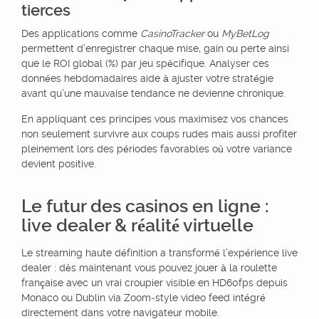
tierces
Des applications comme
CasinoTracker
ou
MyBetLog
permettent d’enregistrer chaque mise, gain ou perte ainsi
que le ROI global (%) par jeu spécifique. Analyser ces
données hebdomadaires aide à ajuster votre stratégie
avant qu’une mauvaise tendance ne devienne chronique.
En appliquant ces principes vous maximisez vos chances
non seulement survivre aux coups rudes mais aussi profiter
pleinement lors des périodes favorables où votre variance
devient positive.
Le futur des casinos en ligne :
live dealer & réalité virtuelle
Le streaming haute définition a transformé l’expérience live
dealer : dès maintenant vous pouvez jouer à la roulette
française avec un vrai croupier visible en HD60fps depuis
Monaco ou Dublin via Zoom‑style video feed intégré
directement dans votre navigateur mobile.