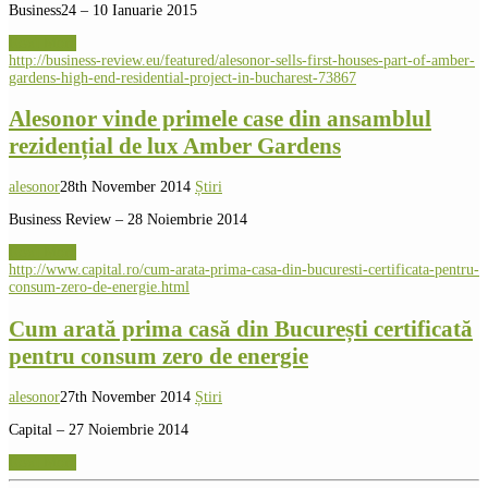
Business24 – 10 Ianuarie 2015
Read More
http://business-review.eu/featured/alesonor-sells-first-houses-part-of-amber-
gardens-high-end-residential-project-in-bucharest-73867
Alesonor vinde primele case din ansamblul
rezidențial de lux Amber Gardens
alesonor
28th November 2014
Știri
Business Review – 28 Noiembrie 2014
Read More
http://www.capital.ro/cum-arata-prima-casa-din-bucuresti-certificata-pentru-
consum-zero-de-energie.html
Cum arată prima casă din București certificată
pentru consum zero de energie
alesonor
27th November 2014
Știri
Capital – 27 Noiembrie 2014
Read More