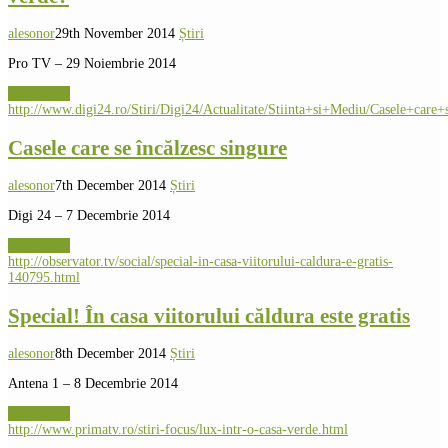
alesonor
29th November 2014
Știri
Pro TV – 29 Noiembrie 2014
Read More
http://www.digi24.ro/Stiri/Digi24/Actualitate/Stiinta+si+Mediu/Casele+care+
Casele care se încălzesc singure
alesonor
7th December 2014
Știri
Digi 24 – 7 Decembrie 2014
Read More
http://observator.tv/social/special-in-casa-viitorului-caldura-e-gratis-
140795.html
Special! În casa viitorului căldura este gratis
alesonor
8th December 2014
Știri
Antena 1 – 8 Decembrie 2014
Read More
http://www.primatv.ro/stiri-focus/lux-intr-o-casa-verde.html