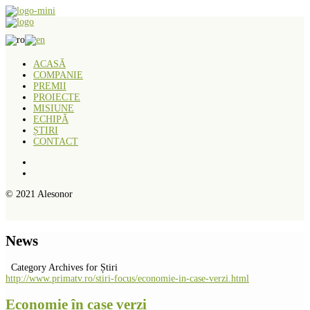
ACASĂ
COMPANIE
PREMII
PROIECTE
MISIUNE
ECHIPĂ
ȘTIRI
CONTACT
© 2021 Alesonor
News
Category Archives for Știri
http://www.primatv.ro/stiri-focus/economie-in-case-verzi.html
Economie în case verzi