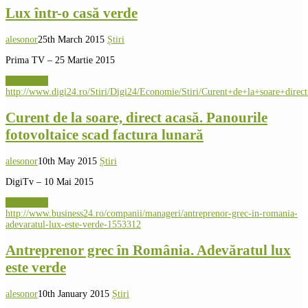
Lux într-o casă verde
alesonor
25th March 2015
Știri
Prima TV – 25 Martie 2015
Read More
http://www.digi24.ro/Stiri/Digi24/Economie/Stiri/Curent+de+la+soare+direc
Curent de la soare, direct acasă. Panourile
fotovoltaice scad factura lunară
alesonor
10th May 2015
Știri
DigiTv – 10 Mai 2015
Read More
http://www.business24.ro/companii/manageri/antreprenor-grec-in-romania-
adevaratul-lux-este-verde-1553312
Antreprenor grec în România. Adevăratul lux
este verde
alesonor
10th January 2015
Știri