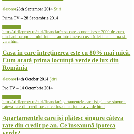
alesonor
28th September 2014
Știri
Prima TV – 28 Septembrie 2014
Read More
http://stirileprotv.ro/stiri/financiar/casa-care-economiseste-2000-de-euro-
din-banii-proprietarului-intr-un-an-intretinerea-costa-5-lei-lunar-iarna-si-
vara.html
Casa în care întreținerea este cu 80% mai mică.
Cum arată prima locuință verde de lux din
România
alesonor
14th October 2014
Știri
Pro TV – 14 Octombrie 2014
Read More
http://stirileprotv.ro/stiri/financiar/apartamentele-care-isi-platesc-singure-
cateva-rate-din-credit-pe-an-ce-inseamna-ipoteca-verde.html
Apartamentele care își plătesc singure câteva
rate din credit pe an. Ce înseamnă ipoteca
verde?